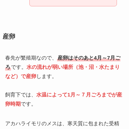
産卵
春先が繁殖期なので、
産卵はそのあと4月～7月ご
ろ
です。
水の流れが弱い場所（池・沼・水たまり
など）で産卵
します。
飼育下では、
水温によって
1月～７月ごろまでが産
卵時期
です。
アカハライモリのメスは、寒天質に包まれた受精