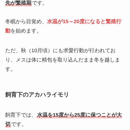
先が繁殖期
です。
冬眠から目覚め、
水温が15～20度
になると繁殖行
動
を始めます。
ただ、秋（10月頃）にも求愛行動が行われてお
り、メスは体に精包を取り込んだまま冬を越しま
す。
飼育下のアカハライモリ
飼育下では、
水温を
15度から25度
に保つことが大
切
です。