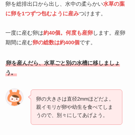
卵を総排出口から出し、水中の柔らかい
水草の葉
に卵を1つずつ包む
ように産み
つけます。
一度に産む卵は
約40個
。
何度も産卵
します。産卵
期間に
産む
卵の総数は約400個
です。
卵を産んだら、
水草ごと別の水槽に
移しましょ
う。
卵の大きさは直径2mmほどだよ。
親イモリが卵や幼生を食べてしま
うので、別々にしてあげよう。